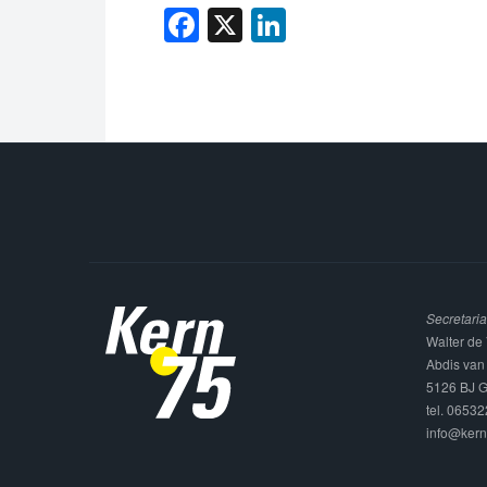
Facebook
X
LinkedIn
Secretaria
Walter de 
Abdis van
5126 BJ G
tel. 0653
info@kern