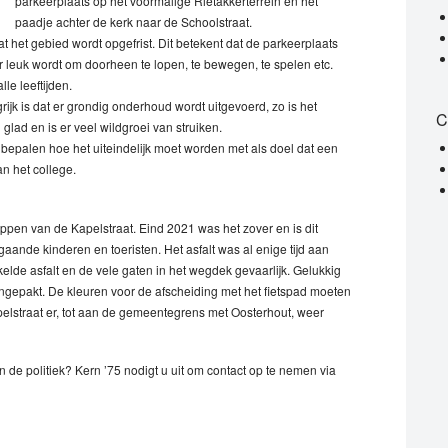
parkeerplaats op het voormalige Rietakkerterrein en het
paadje achter de kerk naar de Schoolstraat.
t het gebied wordt opgefrist. Dit betekent dat de parkeerplaats
r leuk wordt om doorheen te lopen, te bewegen, te spelen etc.
le leeftijden.
ijk is dat er grondig onderhoud wordt uitgevoerd, zo is het
C
glad en is er veel wildgroei van struiken.
bepalen hoe het uiteindelijk moet worden met als doel dat een
n het college.
appen van de Kapelstraat. Eind 2021 was het zover en is dit
aande kinderen en toeristen. Het asfalt was al enige tijd aan
kelde asfalt en de vele gaten in het wegdek gevaarlijk. Gelukkig
gepakt. De kleuren voor de afscheiding met het fietspad moeten
elstraat er, tot aan de gemeentegrens met Oosterhout, weer
in de politiek? Kern ’75 nodigt u uit om contact op te nemen via