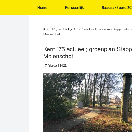
Home
Persoonlijk
Raadsakkoord 20
>
>
Kern ’75 actueel; groenplan Stappenakke
Kern'75
archief
Molenschot
Kern ’75 actueel; groenplan Stap
Molenschot
17 februari 2022