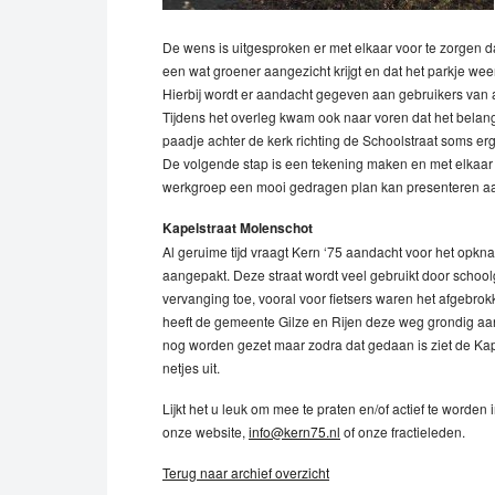
De wens is uitgesproken er met elkaar voor te zorgen da
een wat groener aangezicht krijgt en dat het parkje wee
Hierbij wordt er aandacht gegeven aan gebruikers van al
Tijdens het overleg kwam ook naar voren dat het belangr
paadje achter de kerk richting de Schoolstraat soms erg 
De volgende stap is een tekening maken en met elkaar 
werkgroep een mooi gedragen plan kan presenteren aa
Kapelstraat Molenschot
Al geruime tijd vraagt Kern ‘75 aandacht voor het opkn
aangepakt. Deze straat wordt veel gebruikt door schoolg
vervanging toe, vooral voor fietsers waren het afgebrok
heeft de gemeente Gilze en Rijen deze weg grondig aan
nog worden gezet maar zodra dat gedaan is ziet de Kap
netjes uit.
Lijkt het u leuk om mee te praten en/of actief te worden 
onze website,
info@kern75.nl
of onze fractieleden.
Terug naar archief overzicht