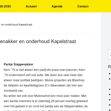
26-2030
Actueel
Agenda
Contact
r en onderhoud Kapelstraat
penakker en onderhoud Kapelstraat
Parkje Stappenakker
R
Kern ’75 is niet alleen een partij die praat over plannen, Kern
‘75 onderneemt zelf ook actie. We doen dus veel meer dan
alleen maar politiek bedrijven. Mooie projecten als Bisschop
de Vetplein en kwaliteitsgroen D’n Steenakker zijn hier een
voorbeeld van.
Nu willen we ook voor Molenschot een mooi plan maken. Met
een aantal inwoners is er zaterdag 29 januari overleg geweest
over het gebied in en rond het parkje aan de Stappenakker, de