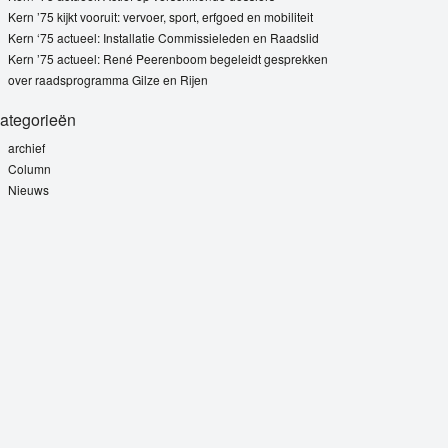
Kern ’75 kijkt vooruit: vervoer, sport, erfgoed en mobiliteit
Kern ‘75 actueel: Installatie Commissieleden en Raadslid
Kern ’75 actueel: René Peerenboom begeleidt gesprekken
over raadsprogramma Gilze en Rijen
ategorieën
archief
Column
Nieuws