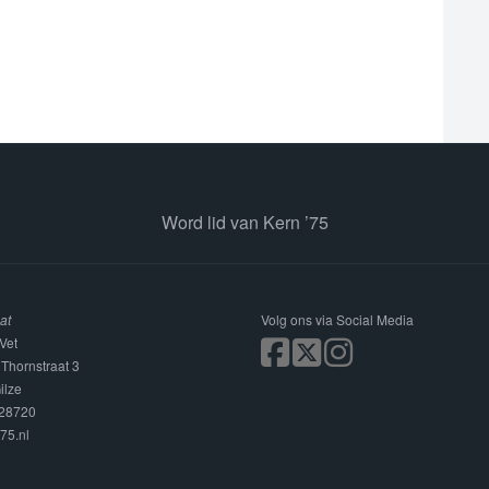
Word lid van Kern ’75
at
Volg ons via Social Media
Vet
 Thornstraat 3
ilze
228720
75.nl