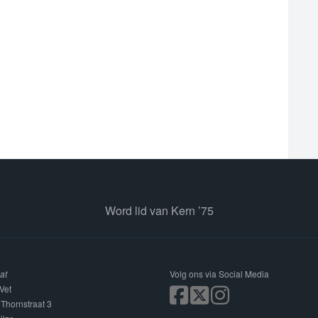
Word lid van Kern ’75
at
Volg ons via Social Media
Vet
 Thornstraat 3