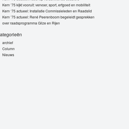
Kern ’75 kijkt vooruit: vervoer, sport, erfgoed en mobiliteit
Kern ‘75 actueel: Installatie Commissieleden en Raadslid
Kern ’75 actueel: René Peerenboom begeleidt gesprekken
over raadsprogramma Gilze en Rijen
ategorieën
archief
Column
Nieuws