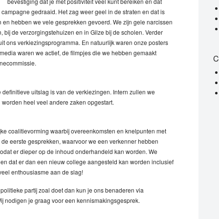
bevestiging dat je met positiviteit veel kunt bereiken en dat
 campagne gedraaid. Het zag weer geel in de straten en dat is
n en hebben we vele gesprekken gevoerd. We zijn gele narcissen
n, bij de verzorgingstehuizen en in Gilze bij de scholen. Verder
uit ons verkiezingsprogramma. En natuurlijk waren onze posters
l media waren we actief, de filmpjes die we hebben gemaakt
C
gnecommissie.
efinitieve uitslag is van de verkiezingen. Intern zullen we
worden heel veel andere zaken opgestart.
ijke coalitievorming waarbij overeenkomsten en knelpunten met
a de eerste gesprekken, waarvoor we een verkenner hebben
zodat er dieper op de inhoud onderhandeld kan worden. We
 en dat er dan een nieuw college aangesteld kan worden inclusief
veel enthousiasme aan de slag!
 politieke partij zoal doet dan kun je ons benaderen via
Wij nodigen je graag voor een kennismakingsgesprek.