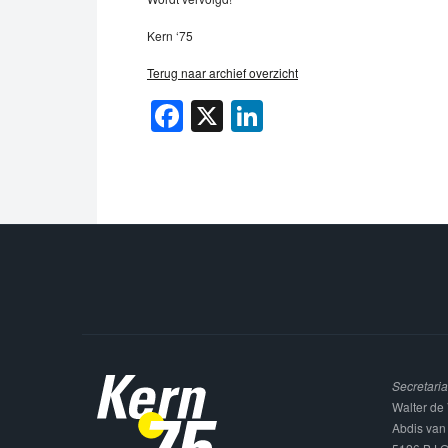
Kern ‘75
Terug naar archief overzicht
Facebook
X
LinkedIn
Secretaria
Walter de 
Abdis van