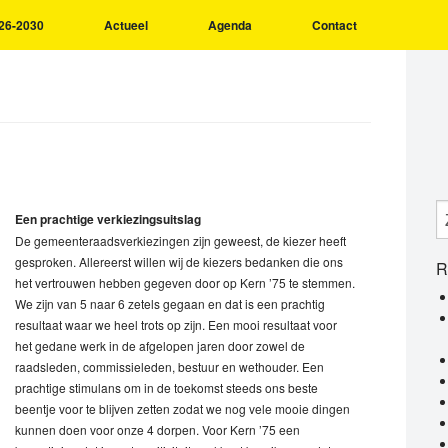
26-2030
Actueel
Agenda
Contact
Een prachtige verkiezingsuitslag
De gemeenteraadsverkiezingen zijn geweest, de kiezer heeft
gesproken. Allereerst willen wij de kiezers bedanken die ons
R
het vertrouwen hebben gegeven door op Kern ’75 te stemmen.
We zijn van 5 naar 6 zetels gegaan en dat is een prachtig
resultaat waar we heel trots op zijn. Een mooi resultaat voor
het gedane werk in de afgelopen jaren door zowel de
raadsleden, commissieleden, bestuur en wethouder. Een
prachtige stimulans om in de toekomst steeds ons beste
beentje voor te blijven zetten zodat we nog vele mooie dingen
kunnen doen voor onze 4 dorpen. Voor Kern ’75 een