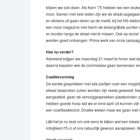
blijven we ook doen. Als Kern ’75 hebben we een leuke
mooi. Samen met vele leden zijn we de straat opgegaa
en stickers uit gaan delen op de markt, bij het NS-statio
een mooi magazine met hierin de belangrijkste punten 
en borden langs de straat niet te missen. Ook op socia
werden goed ontvangen. Prima werk van onze campa
Hoe nu verder?
Allereerst krijgen we maandag 21 maart te horen wat de d
daarna bepalen wie de commissies gaan bemensen en 
Coalitievorming
De eerste gesprekken met alle partijen over een mogel
elkaar besproken zullen worden zijn reeds geweest. N
aangesteld, gaan de vervolggesprekken plaatsvinden 
hebben goede hoop dat we er eind april uit kunnen zijn
een coalitieakkoord. Drukke weken maar we gaan met 
Lijkt het je nu leuk om ook eens te kijken wat een lokale
info@kern75.nl of ons natuurlijk gewoon aanspreken. 
Wordt vervolgd!