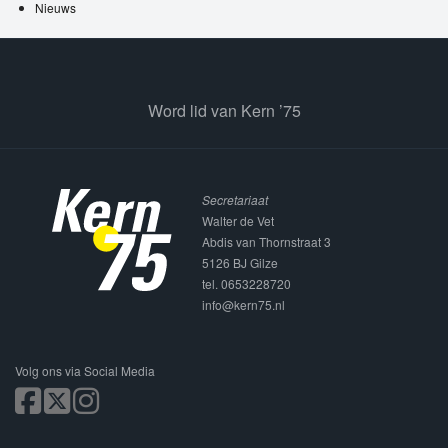
Nieuws
Word lid van Kern ’75
Secretariaat
Walter de Vet
Abdis van Thornstraat 3
5126 BJ Gilze
tel. 0653228720
info@kern75.nl
Volg ons via Social Media