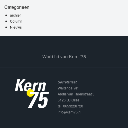
Categorieën
archief
Column
Nieuws
Word lid van Kern ’75
Secretariaat
Walter de Vet
Abdis van Thornstraat 3
5126 BJ Gilze
tel. 0653228720
info@kern75.nl