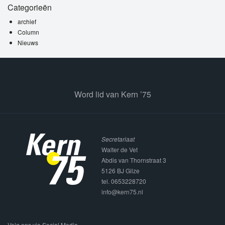
Categorieën
archief
Column
Nieuws
Word lid van Kern ’75
Secretariaat
Walter de Vet
Abdis van Thornstraat 3
5126 BJ Gilze
tel. 0653228720
info@kern75.nl
Volg ons via Social Media