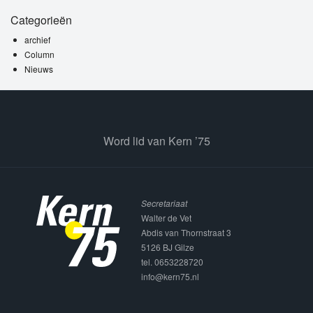
Categorieën
archief
Column
Nieuws
Word lid van Kern ’75
Secretariaat
Walter de Vet
Abdis van Thornstraat 3
5126 BJ Gilze
tel. 0653228720
info@kern75.nl