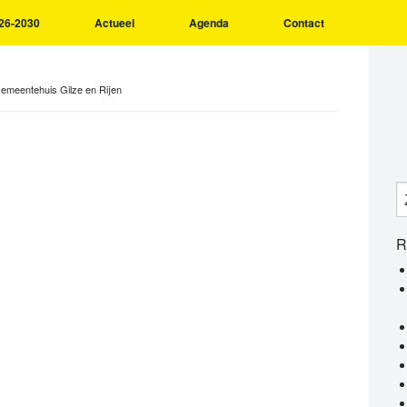
26-2030
Actueel
Agenda
Contact
emeentehuis Gilze en Rijen
R