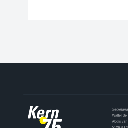
Secretaria
Walter de 
Abdis van
5126 BJ G