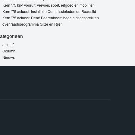
Kern ’75 kijkt vooruit: vervoer, sport, erfgoed en mobiliteit
Kern ‘75 actueel: Installatie Commissieleden en Raadslid
Kern ’75 actueel: René Peerenboom begeleidt gesprekken
over raadsprogramma Gilze en Rijen
ategorieën
archief
Column
Nieuws