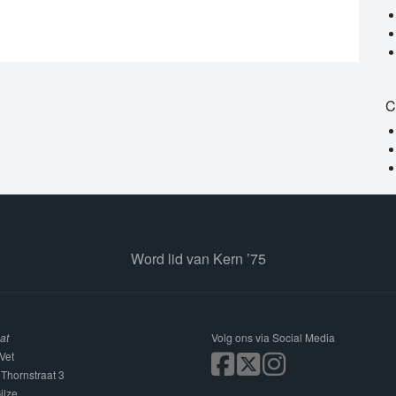
C
Word lid van Kern ’75
at
Volg ons via Social Media
Vet
 Thornstraat 3
ilze