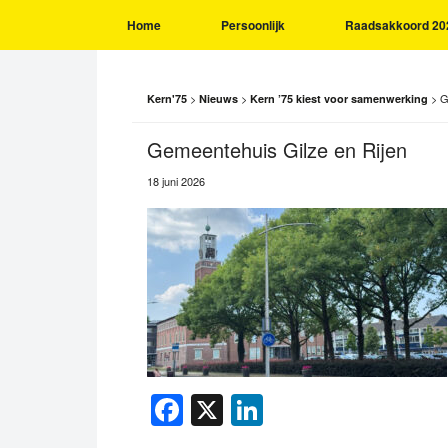
Home
Persoonlijk
Raadsakkoord 20
>
>
>
G
Kern'75
Nieuws
Kern ’75 kiest voor samenwerking
Gemeentehuis Gilze en Rijen
18 juni 2026
Facebook
X
LinkedIn