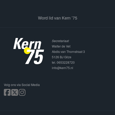
Word lid van Kern ’75
Secretariaat
Walter de Vet
Abdis van Thornstraat 3
5126 BJ Gilze
tel. 0653228720
info@kern75.nl
Volg ons via Social Media