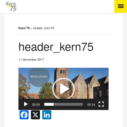
>
header_kern75
Kern'75
header_kern75
11 december 2017
Videospeler
00:00
00:14
Facebook
X
LinkedIn