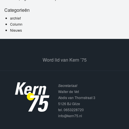
Categorieën
archief
Column
Nieuws
Word lid van Kern ’75
Secretariaat
Walter de Vet
Abdis van Thornstraat 3
5126 BJ Gilze
tel. 0653228720
info@kern75.nl