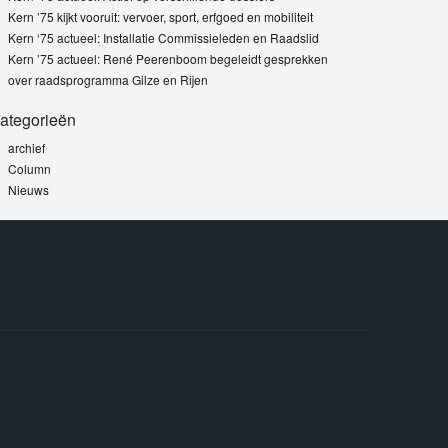
Kern ’75 kijkt vooruit: vervoer, sport, erfgoed en mobiliteit
Kern ‘75 actueel: Installatie Commissieleden en Raadslid
Kern ’75 actueel: René Peerenboom begeleidt gesprekken
over raadsprogramma Gilze en Rijen
ategorieën
archief
Column
Nieuws