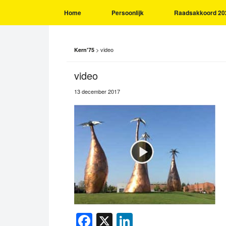
Home
Persoonlijk
Raadsakkoord 20
>
video
Kern'75
video
13 december 2017
Facebook
X
LinkedIn