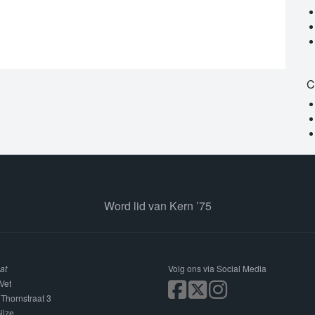
C
Word lid van Kern ’75
at
Volg ons via Social Media
Vet
 Thornstraat 3
ilze