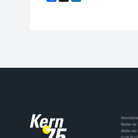
Secretaria
Walter de 
Abdis van
5126 BJ G