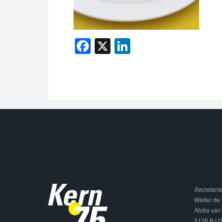
Facebook
X
LinkedIn
Secretaria
Walter de 
Abdis van
5126 BJ G