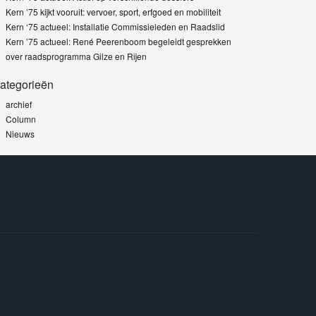
Kern ’75 kijkt vooruit: vervoer, sport, erfgoed en mobiliteit
Kern ‘75 actueel: Installatie Commissieleden en Raadslid
Kern ’75 actueel: René Peerenboom begeleidt gesprekken
over raadsprogramma Gilze en Rijen
ategorieën
archief
Column
Nieuws