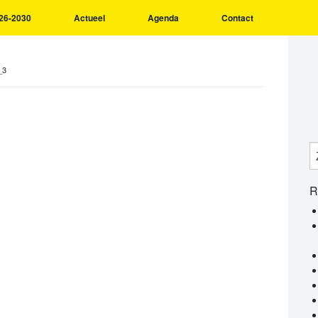
26-2030
Actueel
Agenda
Contact
_3
R