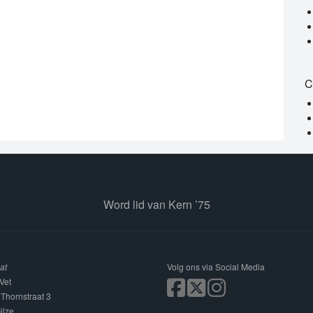
C
Word lid van Kern ’75
at
Volg ons via Social Media
Vet
 Thornstraat 3
ilze