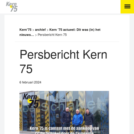
>
>
Kern'75
archief
Kern ’75 actueel: Dit was (in) het
>
Persbericht Kern 75
nieuws…
Persbericht Kern
75
6 februari 2024