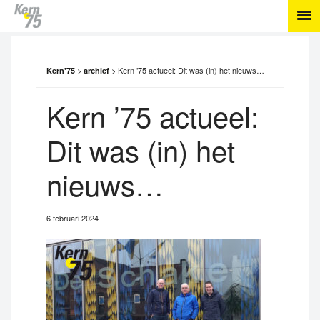
>
>
Kern ’75 actueel: Dit was (in) het nieuws…
Kern'75
archief
Kern ’75 actueel:
Dit was (in) het
nieuws…
6 februari 2024