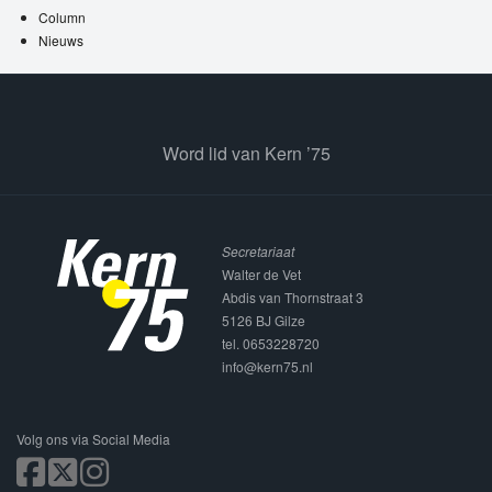
Column
Nieuws
Word lid van Kern ’75
Secretariaat
Walter de Vet
Abdis van Thornstraat 3
5126 BJ Gilze
tel. 0653228720
info@kern75.nl
Volg ons via Social Media