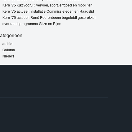
Kern ’75 kijkt vooruit: vervoer, sport, erfgoed en mobiliteit
Kern ‘75 actueel: Installatie Commissieleden en Raadslid
Kern ’75 actueel: René Peerenboom begeleidt gesprekken
over raadsprogramma Gilze en Rijen
ategorieën
archief
Column
Nieuws