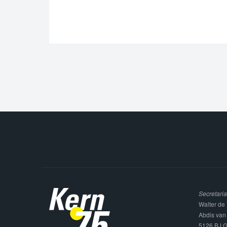
Secretaria
Walter de 
Abdis van
5126 BJ G