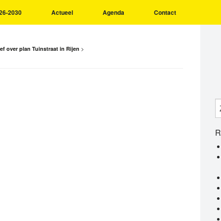
26-2030
Actueel
Agenda
Contact
>
f over plan Tuinstraat in Rijen
R