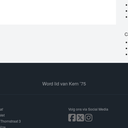
C
Word lid van Kern ’75
at
Volg ons via Social Media
Vet
 Thornstraat 3
ilze