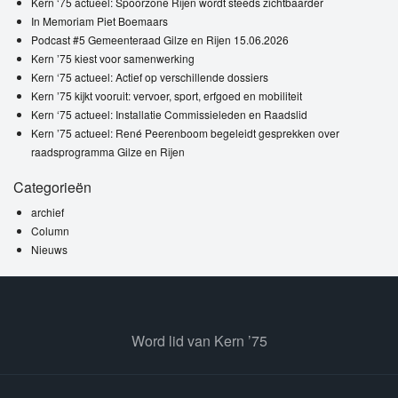
Kern ‘75 actueel: Spoorzone Rijen wordt steeds zichtbaarder
In Memoriam Piet Boemaars
Podcast #5 Gemeenteraad Gilze en Rijen 15.06.2026
Kern ’75 kiest voor samenwerking
Kern ‘75 actueel: Actief op verschillende dossiers
Kern ’75 kijkt vooruit: vervoer, sport, erfgoed en mobiliteit
Kern ‘75 actueel: Installatie Commissieleden en Raadslid
Kern ’75 actueel: René Peerenboom begeleidt gesprekken over
raadsprogramma Gilze en Rijen
Categorieën
archief
Column
Nieuws
Word lid van Kern ’75