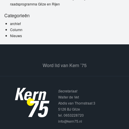
raadsprogramma Gilze en Rijen
Categorieën
archief
Column
Nieuws
Word lid van Kern ’75
Secretariaat
Walter de Vet
Abdis van Thornstraat 3
5126 BJ Gilze
tel. 0653228720
info@kern75.nl