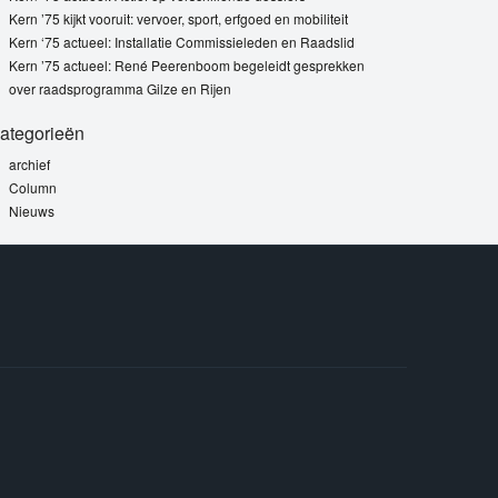
Kern ’75 kijkt vooruit: vervoer, sport, erfgoed en mobiliteit
Kern ‘75 actueel: Installatie Commissieleden en Raadslid
Kern ’75 actueel: René Peerenboom begeleidt gesprekken
over raadsprogramma Gilze en Rijen
ategorieën
archief
Column
Nieuws