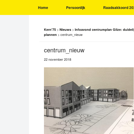
Home
Persoonlijk
Raadsakkoord 20
>
>
Kern'75
Nieuws
Infoavond centrumplan Gilze: duideli
>
centrum_nieuw
plannen
centrum_nieuw
22 november 2018