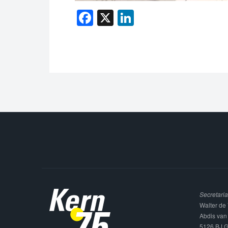
Facebook
X
LinkedIn
Secretaria
Walter de 
Abdis van
5126 BJ G