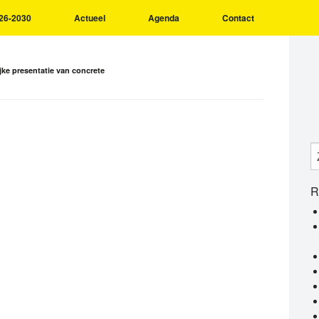
26-2030
Actueel
Agenda
Contact
jke presentatie van concrete
R