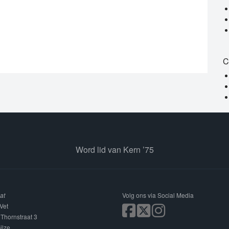
C
Word lid van Kern ’75
at
Volg ons via Social Media
Vet
 Thornstraat 3
ilze