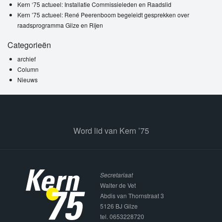
Kern ‘75 actueel: Installatie Commissieleden en Raadslid
Kern ’75 actueel: René Peerenboom begeleidt gesprekken over
raadsprogramma Gilze en Rijen
Categorieën
archief
Column
Nieuws
Word lid van Kern ’75
Secretariaat
Walter de Vet
Abdis van Thornstraat 3
5126 BJ Gilze
tel. 0653228720