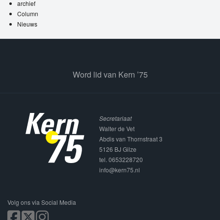
archief
Column
Nieuws
Word lid van Kern ’75
Secretariaat
Walter de Vet
Abdis van Thornstraat 3
5126 BJ Gilze
tel. 0653228720
info@kern75.nl
Volg ons via Social Media