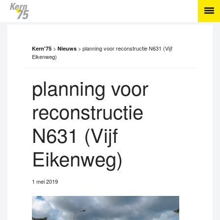
>
>
planning voor reconstructie N631 (Vijf
Kern'75
Nieuws
Eikenweg)
planning voor
reconstructie
N631 (Vijf
Eikenweg)
1 mei 2019