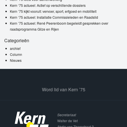
Kern ‘75 actueel: Actief op verschillende dossiers
Kern ’75 kijkt vooruit: vervoer, sport, erfgoed en mobiliteit
Kern ‘75 actueel: Installatie Commissieleden en Raadslid
Kern ’75 actueel: René Peerenboom begeleidt gesprekken over
raadsprogramma Gilze en Rijen
Categorieën
archief
Column
Nieuws
Word lid van Kern ’75
Secretariaat
Walter de Vet
Abdis van Thornstraat 3