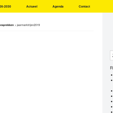
26-2030
Actueel
Agenda
Contact
>
jaarmarktrijen2019
gesprekken
R