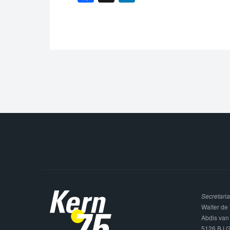
Secretaria
Walter de 
Abdis van
5126 BJ G