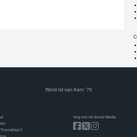
C
Word lid van Kern ’75
at
Volg ons via Social Media
Vet
 Thornstraat 3
ilze