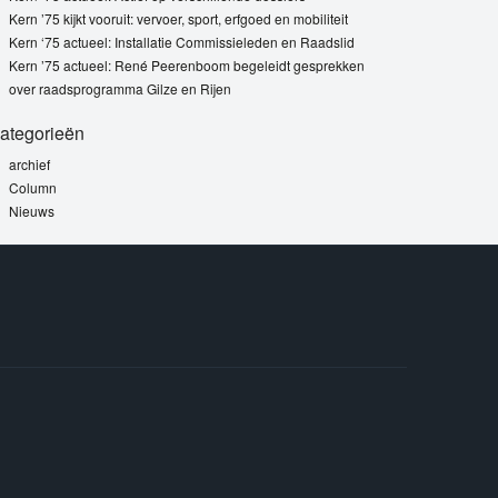
Kern ’75 kijkt vooruit: vervoer, sport, erfgoed en mobiliteit
Kern ‘75 actueel: Installatie Commissieleden en Raadslid
Kern ’75 actueel: René Peerenboom begeleidt gesprekken
over raadsprogramma Gilze en Rijen
ategorieën
archief
Column
Nieuws