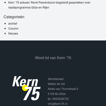
Kern ’75 actueel: René Peerenboom begeleidt gesprekken over
raadsprogramma Gilze en Rijen
Categorieën
archief
Column
Nieuws
Word lid van Kern ’75
Secretariaat
Walter de Vet
Abdis van Thornstraat 3
5126 BJ Gilze
tel. 0653228720
info@kern75.nl