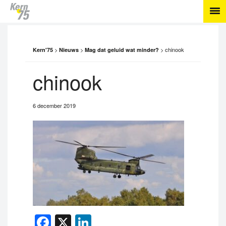
>
>
>
chinook
Kern'75
Nieuws
Mag dat geluid wat minder?
chinook
6 december 2019
Facebook
X
LinkedIn