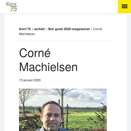
>
>
>
Corné
Kern'75
archief
Een goed 2020 toegewenst
Machielsen
Corné
Machielsen
15 januari 2020