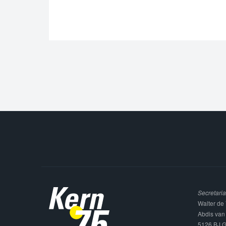
Secretaria
Walter de 
Abdis van
5126 BJ G