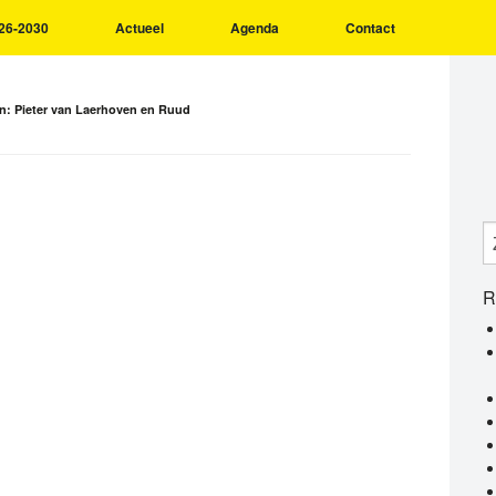
26-2030
Actueel
Agenda
Contact
en: Pieter van Laerhoven en Ruud
R