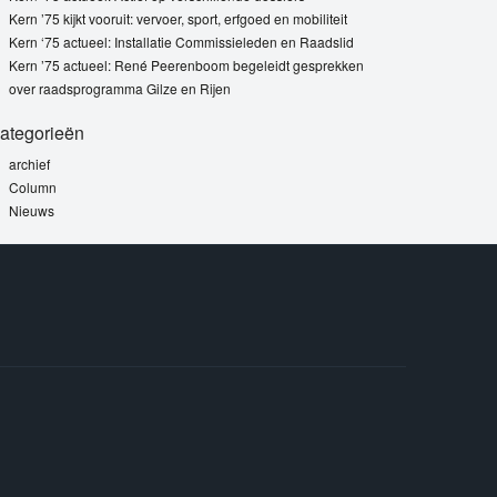
Kern ’75 kijkt vooruit: vervoer, sport, erfgoed en mobiliteit
Kern ‘75 actueel: Installatie Commissieleden en Raadslid
Kern ’75 actueel: René Peerenboom begeleidt gesprekken
over raadsprogramma Gilze en Rijen
ategorieën
archief
Column
Nieuws