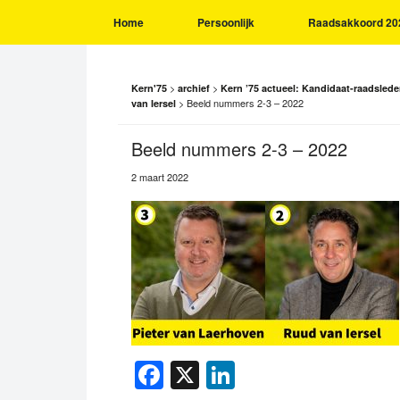
Home
Persoonlijk
Raadsakkoord 20
>
>
Kern'75
archief
Kern ’75 actueel: Kandidaat-raadsled
>
Beeld nummers 2-3 – 2022
van Iersel
Beeld nummers 2-3 – 2022
2 maart 2022
Facebook
X
LinkedIn