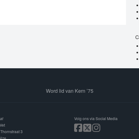
C
Word lid van Kern ’75
at
Volg ons via Social Media
Vet
 Thornstraat 3
ilze