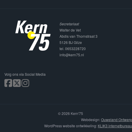
Secretariaat
Walter de Vet
Abdis van Thornstraat 3
5126 BJ Gilze
tel. 0653228720
info@kern75.nl
Volg ons via Social Media
© 2026 Kern'75
Webdesign:
Ouweland Ontwerp
WordPress website ontwikkeling:
KLIK3 internetbureau