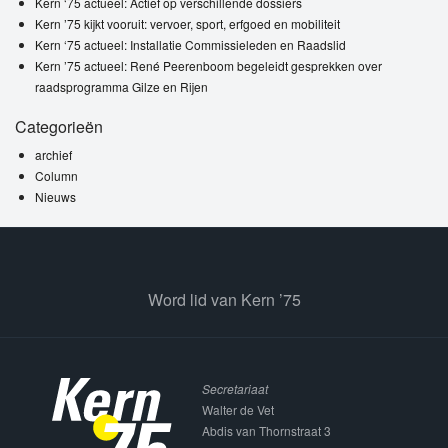
Kern ‘75 actueel: Actief op verschillende dossiers
Kern ’75 kijkt vooruit: vervoer, sport, erfgoed en mobiliteit
Kern ‘75 actueel: Installatie Commissieleden en Raadslid
Kern ’75 actueel: René Peerenboom begeleidt gesprekken over
raadsprogramma Gilze en Rijen
Categorieën
archief
Column
Nieuws
Word lid van Kern ’75
Secretariaat
Walter de Vet
Abdis van Thornstraat 3