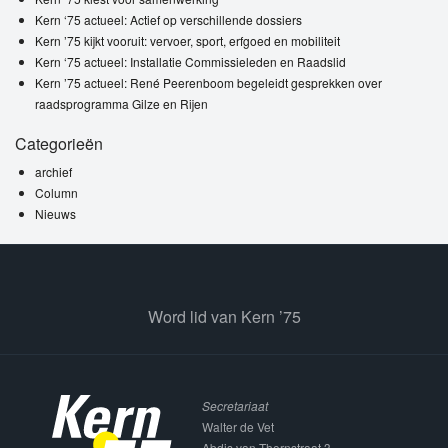
Kern ‘75 actueel: Actief op verschillende dossiers
Kern ’75 kijkt vooruit: vervoer, sport, erfgoed en mobiliteit
Kern ‘75 actueel: Installatie Commissieleden en Raadslid
Kern ’75 actueel: René Peerenboom begeleidt gesprekken over
raadsprogramma Gilze en Rijen
Categorieën
archief
Column
Nieuws
Word lid van Kern ’75
Secretariaat
Walter de Vet
Abdis van Thornstraat 3