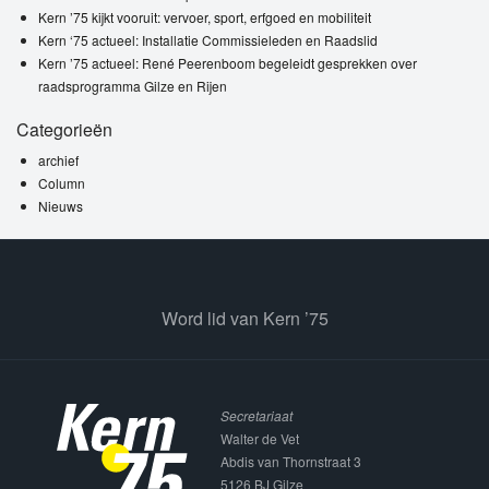
Kern ’75 kijkt vooruit: vervoer, sport, erfgoed en mobiliteit
Kern ‘75 actueel: Installatie Commissieleden en Raadslid
Kern ’75 actueel: René Peerenboom begeleidt gesprekken over
raadsprogramma Gilze en Rijen
Categorieën
archief
Column
Nieuws
Word lid van Kern ’75
Secretariaat
Walter de Vet
Abdis van Thornstraat 3
5126 BJ Gilze