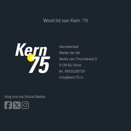
Word lid van Kern ’75
Secretariaat
Walter de Vet
Abdis van Thornstraat 3
5126 BJ Gilze
tel. 0653228720
info@kern75.nl
Volg ons via Social Media