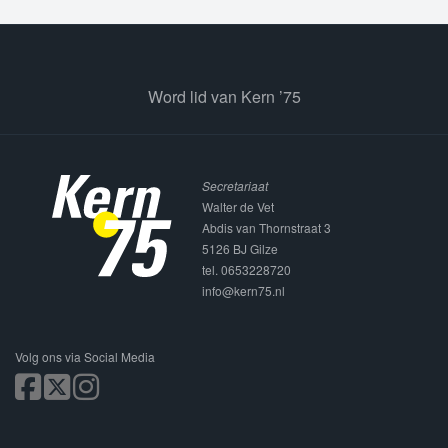
Word lid van Kern ’75
Secretariaat
Walter de Vet
Abdis van Thornstraat 3
5126 BJ Gilze
tel. 0653228720
info@kern75.nl
Volg ons via Social Media