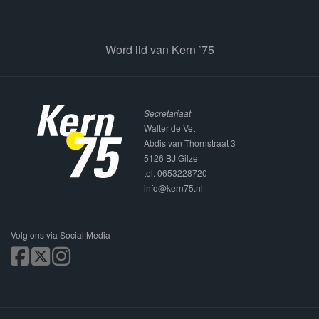
Word lid van Kern ’75
Secretariaat
Walter de Vet
Abdis van Thornstraat 3
5126 BJ Gilze
tel. 0653228720
info@kern75.nl
Volg ons via Social Media