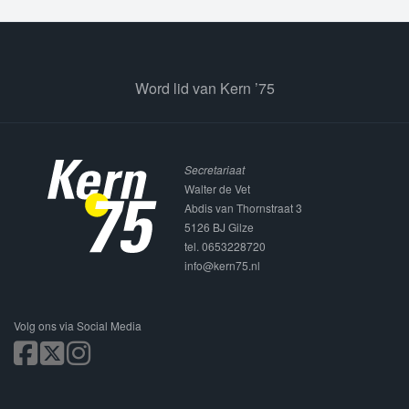
Word lid van Kern ’75
Secretariaat
Walter de Vet
Abdis van Thornstraat 3
5126 BJ Gilze
tel. 0653228720
info@kern75.nl
Volg ons via Social Media