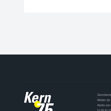
Secretaria
Walter de 
Abdis van
5126 BJ G