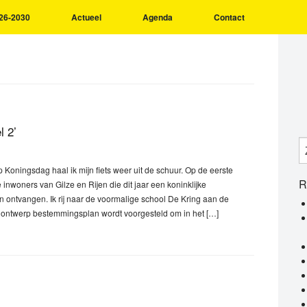
26-2030
Actueel
Agenda
Contact
l 2’
p Koningsdag haal ik mijn fiets weer uit de schuur. Op de eerste
R
de inwoners van Gilze en Rijen die dit jaar een koninklijke
 ontvangen. Ik rij naar de voormalige school De Kring aan de
et ontwerp bestemmingsplan wordt voorgesteld om in het […]