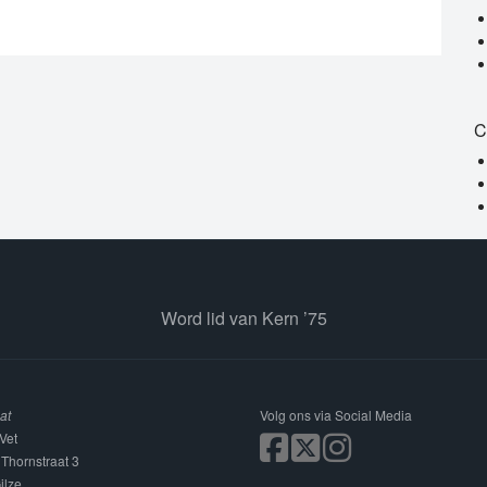
C
Word lid van Kern ’75
at
Volg ons via Social Media
Vet
 Thornstraat 3
ilze