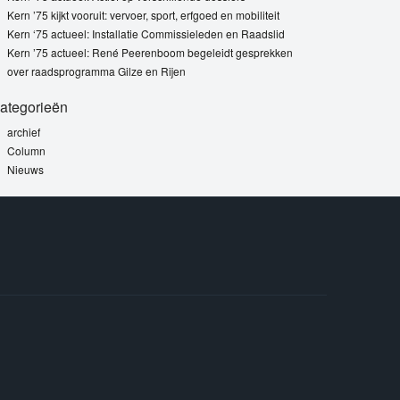
Kern ’75 kijkt vooruit: vervoer, sport, erfgoed en mobiliteit
Kern ‘75 actueel: Installatie Commissieleden en Raadslid
Kern ’75 actueel: René Peerenboom begeleidt gesprekken
over raadsprogramma Gilze en Rijen
ategorieën
archief
Column
Nieuws