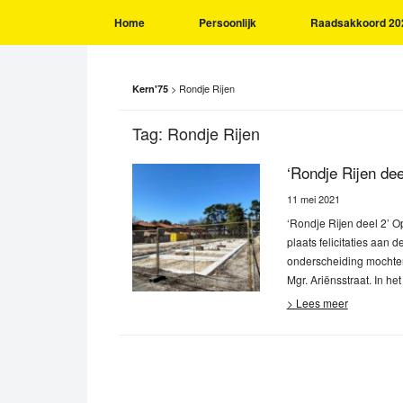
Home
Persoonlijk
Raadsakkoord 20
>
Rondje Rijen
Kern'75
Tag:
Rondje Rijen
‘Rondje Rijen dee
11 mei 2021
‘Rondje Rijen deel 2’ O
plaats felicitaties aan 
onderscheiding mochten
Mgr. Ariënsstraat. In h
> Lees meer