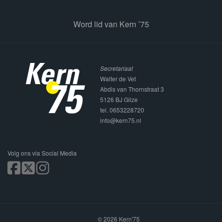
Word lid van Kern ’75
Secretariaat
Walter de Vet
Abdis van Thornstraat 3
5126 BJ Gilze
tel. 0653228720
info@kern75.nl
Volg ons via Social Media
© 2026 Kern'75