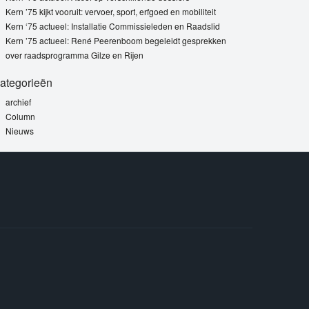
Kern ’75 kijkt vooruit: vervoer, sport, erfgoed en mobiliteit
Kern ‘75 actueel: Installatie Commissieleden en Raadslid
Kern ’75 actueel: René Peerenboom begeleidt gesprekken
over raadsprogramma Gilze en Rijen
ategorieën
archief
Column
Nieuws