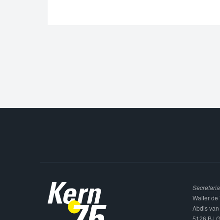
Secretaria
Walter de 
Abdis van
5126 BJ G