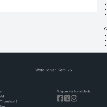
C
Word lid van Kern ’75
at
Volg ons via Social Media
Vet
 Thornstraat 3
ilze