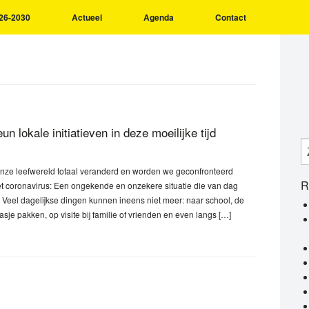
26-2030
Actueel
Agenda
Contact
un lokale initiatieven in deze moeilijke tijd
 onze leefwereld totaal veranderd en worden we geconfronteerd
R
t coronavirus: Een ongekende en onzekere situatie die van dag
 Veel dagelijkse dingen kunnen ineens niet meer: naar school, de
asje pakken, op visite bij familie of vrienden en even langs […]