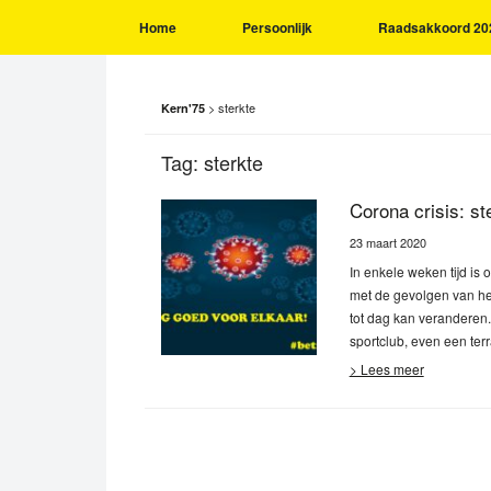
Home
Persoonlijk
Raadsakkoord 20
>
sterkte
Kern'75
Tag:
sterkte
Corona crisis: ste
23 maart 2020
In enkele weken tijd is
met de gevolgen van he
tot dag kan veranderen.
sportclub, even een terr
> Lees meer