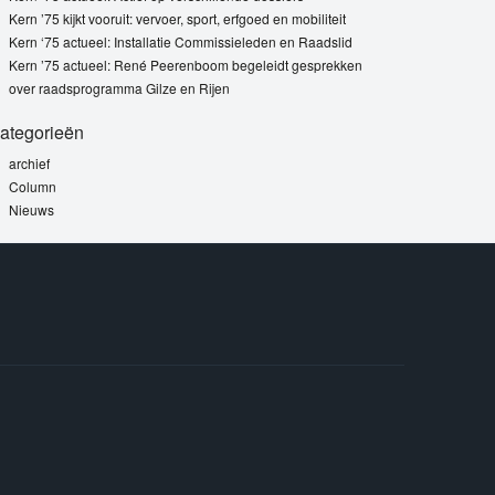
Kern ’75 kijkt vooruit: vervoer, sport, erfgoed en mobiliteit
Kern ‘75 actueel: Installatie Commissieleden en Raadslid
Kern ’75 actueel: René Peerenboom begeleidt gesprekken
over raadsprogramma Gilze en Rijen
ategorieën
archief
Column
Nieuws