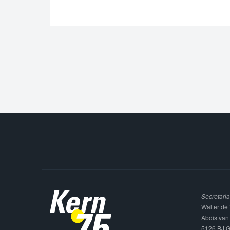
Secretaria
Walter de 
Abdis van
5126 BJ G