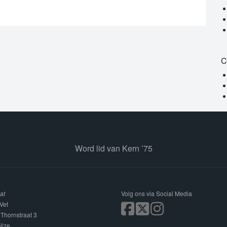
C
Word lid van Kern ’75
at
Volg ons via Social Media
Vet
 Thornstraat 3
ilze