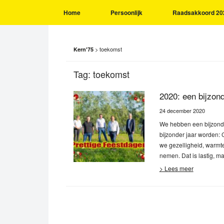
Home
Persoonlijk
Raadsakkoord 20
>
toekomst
Kern'75
Tag:
toekomst
2020: een bijzon
24 december 2020
We hebben een bijzonde
bijzonder jaar worden: 
we gezelligheid, warmt
nemen. Dat is lastig, m
> Lees meer