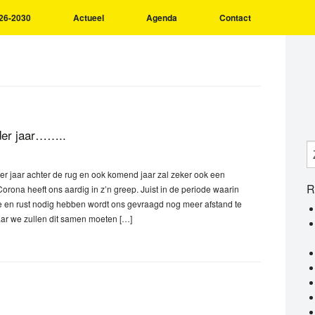
26-2030
Actueel
Agenda
Contact
der jaar……..
r jaar achter de rug en ook komend jaar zal zeker ook een
R
Corona heeft ons aardig in z’n greep. Juist in de periode waarin
e en rust nodig hebben wordt ons gevraagd nog meer afstand te
aar we zullen dit samen moeten […]