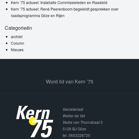
Kern ‘75 actueel: Installatie Commissieleden en Raadslid
Kern ’75 actueel: René Peerenboom begeleidt gesprekken over
raadsprogramma Gilze en Rijen
Categorieën
archief
Column
Nieuws
Word lid van Kern ’75
Secretariaat
Walter de Vet
Abdis van Thornstraat 3
5126 BJ Gilze
tel. 0653228720