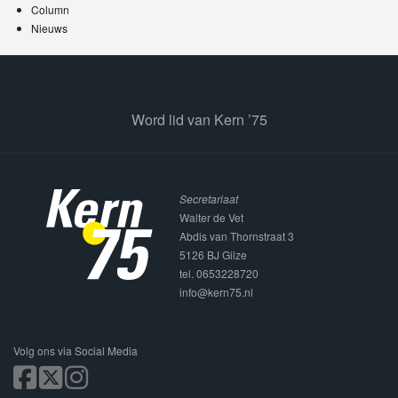
Column
Nieuws
Word lid van Kern ’75
Secretariaat
Walter de Vet
Abdis van Thornstraat 3
5126 BJ Gilze
tel. 0653228720
info@kern75.nl
Volg ons via Social Media