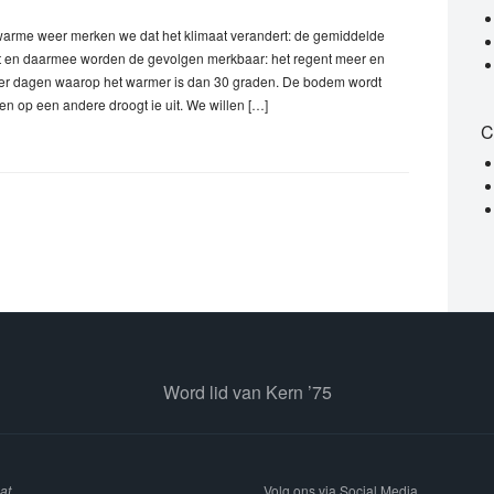
arme weer merken we dat het klimaat verandert: de gemiddelde
gt en daarmee worden de gevolgen merkbaar: het regent meer en
er dagen waarop het warmer is dan 30 graden. De bodem wordt
 en op een andere droogt ie uit. We willen […]
C
Word lid van Kern ’75
at
Volg ons via Social Media