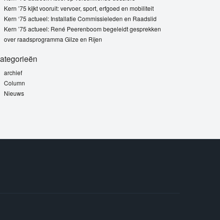
Kern ’75 kijkt vooruit: vervoer, sport, erfgoed en mobiliteit
Kern ‘75 actueel: Installatie Commissieleden en Raadslid
Kern ’75 actueel: René Peerenboom begeleidt gesprekken
over raadsprogramma Gilze en Rijen
ategorieën
archief
Column
Nieuws