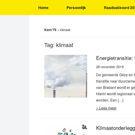
Home
Persoonlijk
Raadsakkoord 20
>
klimaat
Kern'75
Tag:
klimaat
Energietransitie:
28 november 2019
De gemeente Gilze en R
transitie naar duurzam
van Brabant wordt er g
Hierin wordt regionaal
worden. Een […]
> Lees meer
Klimaatonderlegg