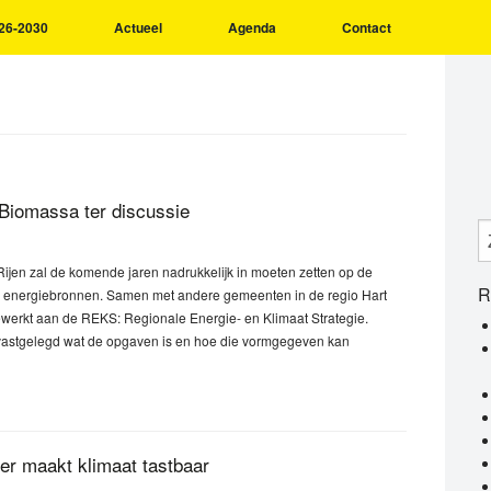
26-2030
Actueel
Agenda
Contact
 Biomassa ter discussie
ijen zal de komende jaren nadrukkelijk in moeten zetten op de
R
e energiebronnen. Samen met andere gemeenten in de regio Hart
ewerkt aan de REKS: Regionale Energie- en Klimaat Strategie.
 vastgelegd wat de opgaven is en hoe die vormgegeven kan
er maakt klimaat tastbaar