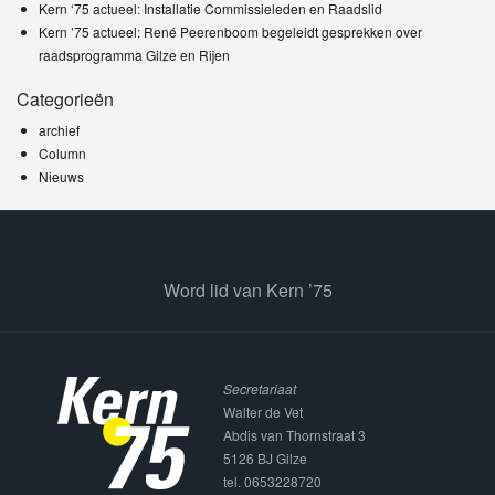
Kern ‘75 actueel: Installatie Commissieleden en Raadslid
Kern ’75 actueel: René Peerenboom begeleidt gesprekken over
raadsprogramma Gilze en Rijen
Categorieën
archief
Column
Nieuws
Word lid van Kern ’75
Secretariaat
Walter de Vet
Abdis van Thornstraat 3
5126 BJ Gilze
tel. 0653228720