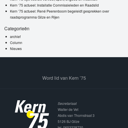
Kern ‘75 actueel: Installatie Commissieleden en Raadslid
Kern ’75 actueel: René Peerenboom begeleidt gesprekken over
raadsprogramma Gilze en Rijen
Categorieën
archief
Column
Nieuws
Word lid van Kern ’75
Secretariaat
Walter de Vet
Abdis van Thornstraat 3
5126 BJ Gilze
tel. 0653228720