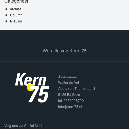
Categorieën
archief
Column
Nieuws
Word lid van Kern ’75
Secretariaat
Walter de Vet
Abdis van Thornstraat 3
5126 BJ Gilze
tel. 0653228720
info@kern75.nl
Volg ons via Social Media