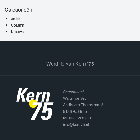
Categorieën
archief
Column
Nieuws
Word lid van Kern ’75
Secretariaat
Walter de Vet
Abdis van Thornstraat 3
5126 BJ Gilze
tel. 0653228720
info@kern75.nl