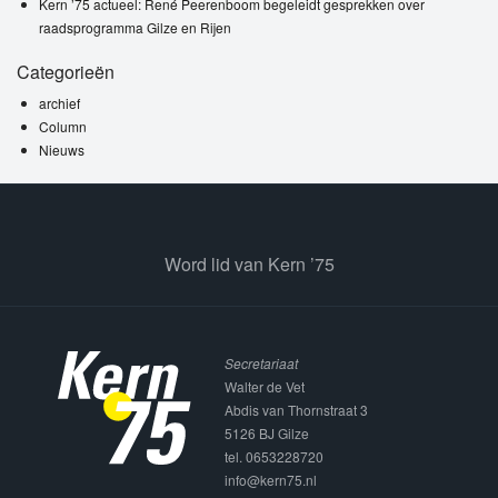
Kern ’75 actueel: René Peerenboom begeleidt gesprekken over
raadsprogramma Gilze en Rijen
Categorieën
archief
Column
Nieuws
Word lid van Kern ’75
Secretariaat
Walter de Vet
Abdis van Thornstraat 3
5126 BJ Gilze
tel. 0653228720
info@kern75.nl