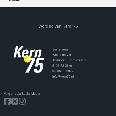
Word lid van Kern ’75
Secretariaat
Walter de Vet
Abdis van Thornstraat 3
5126 BJ Gilze
tel. 0653228720
info@kern75.nl
Volg ons via Social Media